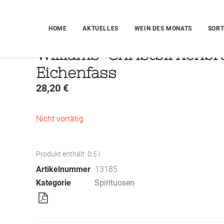
HOME
AKTUELLES
WEIN DES MONATS
SORT
Williams-Christbirnenb
Eichenfass
28,20
€
Nicht vorrätig
Produkt enthält: 0,5
l
Artikelnummer
13185
Kategorie
Spirituosen