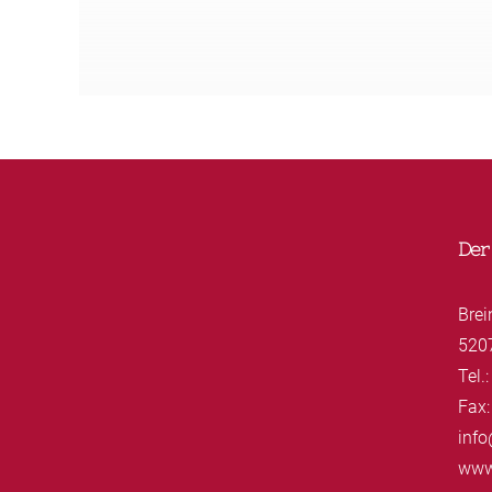
Der
Brei
520
Tel.
Fax:
info
www