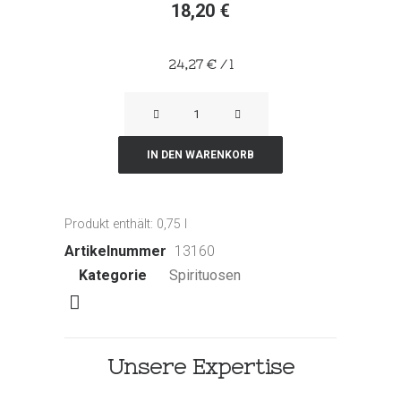
18,20
€
24,27
€
/
l
Vermut
LUSTAU
Red
IN DEN WARENKORB
Vermouth
Menge
Produkt enthält: 0,75
l
Artikelnummer
13160
Kategorie
Spirituosen
Unsere Expertise