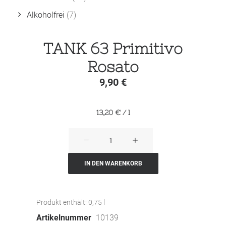
Alkoholfrei
(7)
TANK 63 Primitivo
Rosato
9,90
€
13,20
€
/
l
TANK
63
Primitivo
IN DEN WARENKORB
Rosato
Menge
Produkt enthält: 0,75
l
Artikelnummer
10139