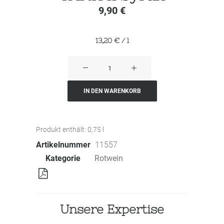
9,90
€
13,20
€
/
l
TANK
11
Syrah
IN DEN WARENKORB
Menge
Produkt enthält: 0,75
l
Artikelnummer
11557
Kategorie
Rotwein
Unsere Expertise