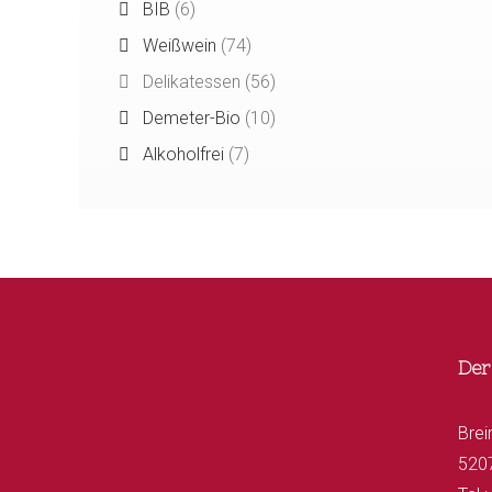
BIB
(6)
Weißwein
(74)
Delikatessen
(56)
Demeter-Bio
(10)
Alkoholfrei
(7)
Der
Brei
520