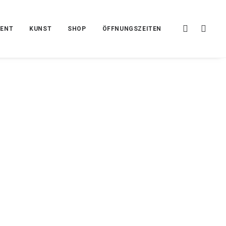
MENT
KUNST
SHOP
ÖFFNUNGSZEITEN
se + Löffelchen