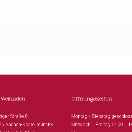
 Weinladen
Öffnungszeiten
niger Straße 8
Montag + Dienstag geschlos
76 Aachen-Kornelimünster
Mittwoch – Freitag 14:00 – 1