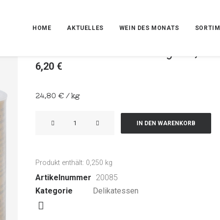
HOME
AKTUELLES
WEIN DES MONATS
SORTI
Rosa Salz l’Himalayen, Do
6,20
€
24,80
€
/
kg
Rosa
IN DEN WARENKORB
Salz
l'Himalayen,
Dose
Produkt enthält: 0,250
kg
+
Artikelnummer
20085
Löffelchen
Kategorie
Delikatessen
Menge