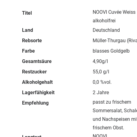
NOOVI Cuvée Weiss
Titel
alkoholfrei
Land
Deutschland
Rebsorte
‎Müller-Thurgau (Riv
Farbe
blasses Goldgelb
Gesamtsäure
4,90g/l
Restzucker
55,0 g/l
Alkoholgehalt
0,0 %vol.
Lagerfähigkeit
2 Jahre
passt zu frischem
Empfehlung
Sommersalat, Schale
und Nachspeisen mi
frischem Obst.
NOOVI