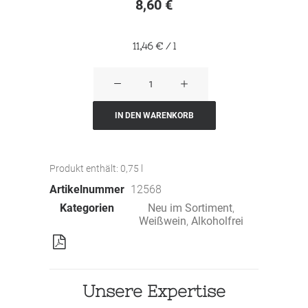
8,60
€
11,46
€
/
l
NOOVI
Cuvée
Weiss
IN DEN WARENKORB
-
alkoholfrei
Produkt enthält: 0,75
l
Menge
Artikelnummer
12568
Kategorien
Neu im Sortiment
,
Weißwein
,
Alkoholfrei
Unsere Expertise