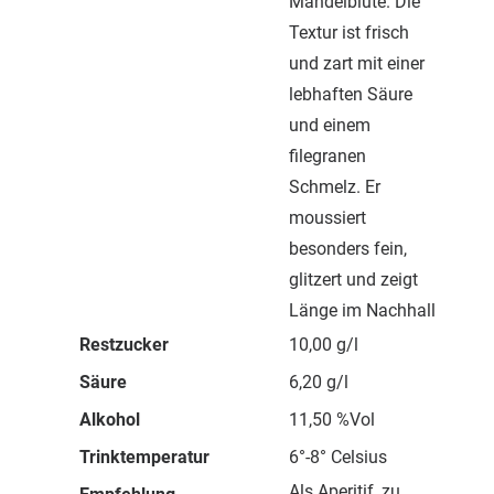
Mandelblüte. Die
Textur ist frisch
und zart mit einer
lebhaften Säure
und einem
filegranen
Schmelz. Er
moussiert
besonders fein,
glitzert und zeigt
Länge im Nachhall
Restzucker
10,00 g/l
Säure
6,20 g/l
Alkohol
11,50 %Vol
Trinktemperatur
6°-8° Celsius
Als Aperitif, zu