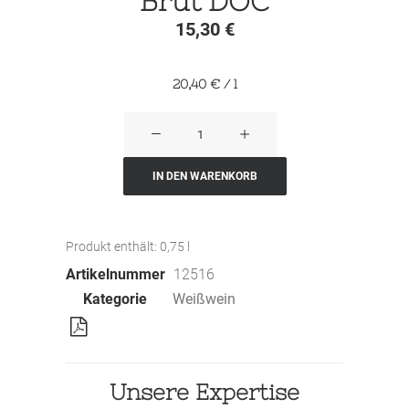
Brut DOC
15,30
€
20,40
€
/
l
Millesimato
Prosecco
Spumante
IN DEN WARENKORB
Brut
DOC
Produkt enthält: 0,75
l
Menge
Artikelnummer
12516
Kategorie
Weißwein
Unsere Expertise