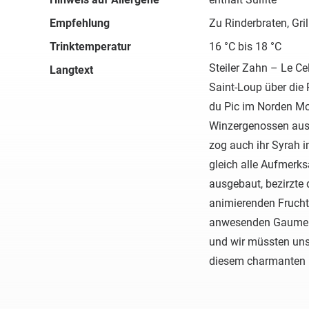
Empfehlung
Zu Rinderbraten, Gr
Trinktemperatur
16 °C bis 18 °C
Steiler Zahn – Le Cel
Langtext
Saint-Loup über die 
du Pic im Norden Mon
Winzergenossen aus
zog auch ihr Syrah i
gleich alle Aufmerks
ausgebaut, bezirzte d
animierenden Fruchts
anwesenden Gaumen.
und wir müssten uns
diesem charmanten 