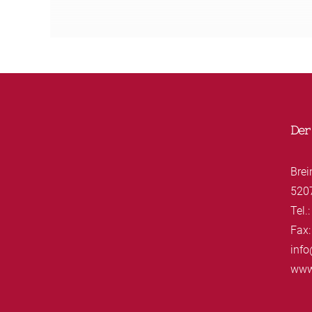
Der
Brei
520
Tel.
Fax:
info
www