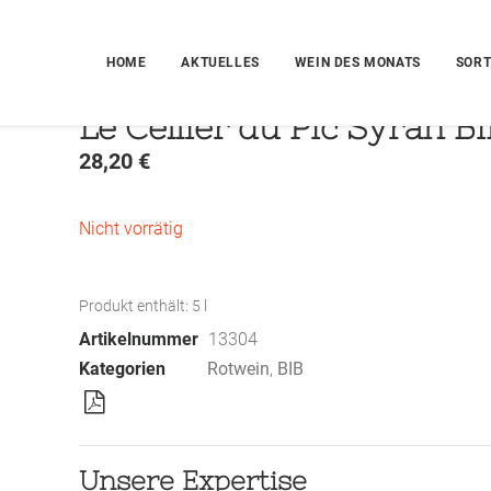
HOME
AKTUELLES
WEIN DES MONATS
SORT
Le Cellier du Pic Syrah Bi
28,20
€
Nicht vorrätig
Produkt enthält: 5
l
Artikelnummer
13304
Kategorien
Rotwein
,
BIB
Unsere Expertise