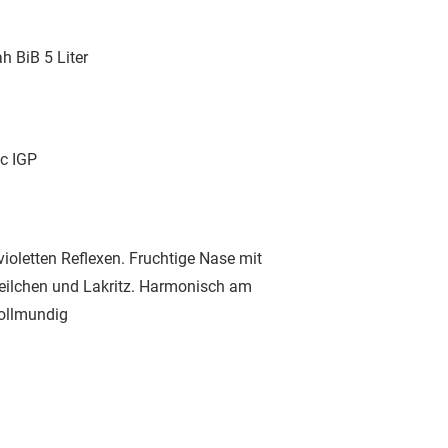
ah BiB 5 Liter
c IGP
violetten Reflexen. Fruchtige Nase mit
eilchen und Lakritz. Harmonisch am
ollmundig