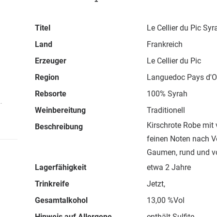
Titel
Le Cellier du Pic Syr
Land
Frankreich
Erzeuger
Le Cellier du Pic
Region
Languedoc Pays d'O
Rebsorte
100% Syrah
.
Weinbereitung
Traditionell
Kirschrote Robe mit 
Beschreibung
feinen Noten nach V
Gaumen, rund und v
Lagerfähigkeit
etwa 2 Jahre
Trinkreife
Jetzt,
Gesamtalkohol
13,00 %Vol
Hinweis auf Allergene
enthält Sulfite