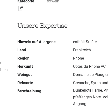
Kategorie
Rotwein
Unsere Expertise
Hinweis auf Allergene
enthält Sulfite
Land
Frankreich
Region
Rhône
t
Herkunft
Côtes du Rhône AC
chten
Weingut
Domaine de Piaugie
Rebsorte
Grenache, Syrah un
Dunkelrote Farbe. Ar
Beschreibung
pfefferigen Note. V
Abgang