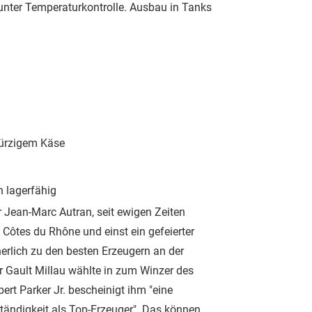
unter Temperaturkontrolle. Ausbau in Tanks
würzigem Käse
n lagerfähig
 Jean-Marc Autran, seit ewigen Zeiten
Côtes du Rhône und einst ein gefeierter
herlich zu den besten Erzeugern an der
r Gault Millau wählte in zum Winzer des
rt Parker Jr. bescheinigt ihm "eine
ändigkeit als Top-Erzeuger". Das können