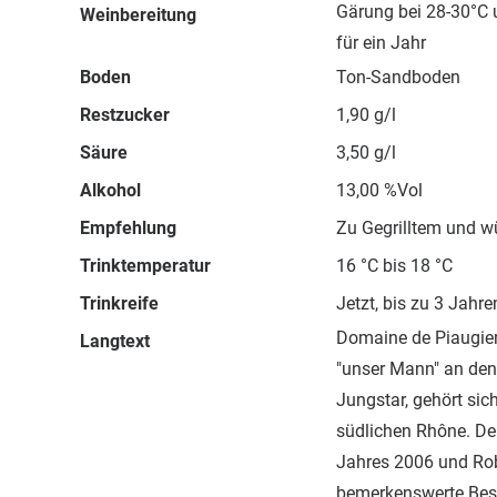
Gärung bei 28-30°C 
Weinbereitung
für ein Jahr
Boden
Ton-Sandboden
Restzucker
1,90 g/l
Säure
3,50 g/l
Alkohol
13,00 %Vol
Empfehlung
Zu Gegrilltem und 
Trinktemperatur
16 °C bis 18 °C
Trinkreife
Jetzt, bis zu 3 Jahre
Domaine de Piaugier
Langtext
"unser Mann" an den 
Jungstar, gehört sic
südlichen Rhône. De
Jahres 2006 und Robe
bemerkenswerte Best