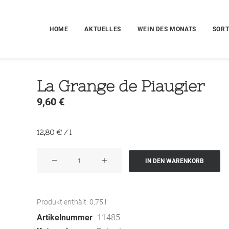
HOME
AKTUELLES
WEIN DES MONATS
SORT
La Grange de Piaugier
9,60
€
12,80
€
/
l
La
IN DEN WARENKORB
Grange
de
Piaugier
Produkt enthält: 0,75
l
Menge
Artikelnummer
11485