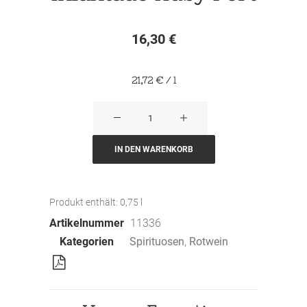
16,30
€
21,72
€
/
l
Infantado
Ruby
Port
IN DEN WARENKORB
Menge
Produkt enthält: 0,75
l
Artikelnummer
11336
Kategorien
Spirituosen
,
Rotwein