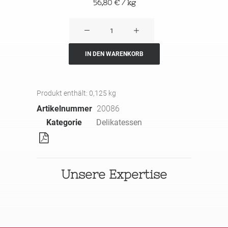
56,80
€
/
kg
Fleur
de
Sel
IN DEN WARENKORB
de
Guérande
Produkt enthält: 0,125
kg
"le
Artikelnummer
20086
Paludier"
Kategorie
Delikatessen
Menge
Unsere Expertise