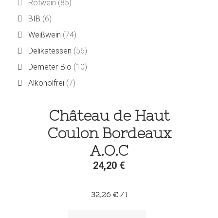
Rotwein
(85)
BIB
(6)
Weißwein
(74)
Delikatessen
(56)
Demeter-Bio
(10)
Alkoholfrei
(7)
Château de Haut
Coulon Bordeaux
A.O.C
24,20
€
32,26
€
/
l
Château