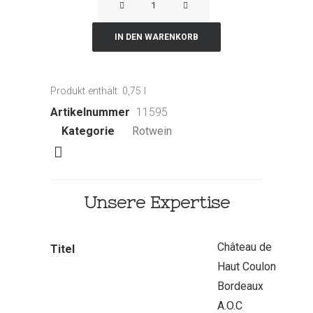
de
Haut
IN DEN WARENKORB
Coulon
Bordeaux
Produkt enthält: 0,75
l
A.O.C
Artikelnummer
11595
Menge
Kategorie
Rotwein
Unsere Expertise
Château de
Titel
Haut Coulon
Bordeaux
A.O.C