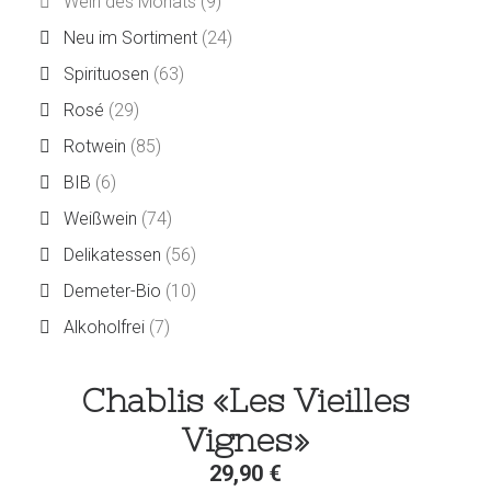
Wein des Monats
(9)
Neu im Sortiment
(24)
Spirituosen
(63)
Rosé
(29)
Rotwein
(85)
BIB
(6)
Weißwein
(74)
Delikatessen
(56)
Demeter-Bio
(10)
Alkoholfrei
(7)
Chablis «Les Vieilles
Vignes»
29,90
€