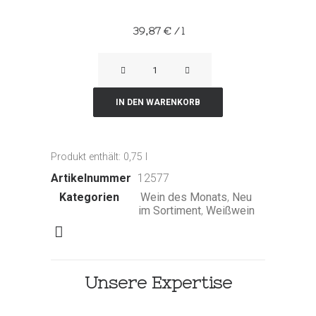
39,87
€
/
l
Chablis
«Les
Vieilles
IN DEN WARENKORB
Vignes»
Menge
Produkt enthält: 0,75
l
Artikelnummer
12577
Kategorien
Wein des Monats
,
Neu
im Sortiment
,
Weißwein
Unsere Expertise