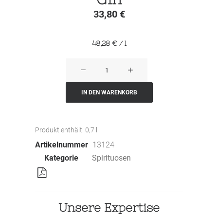
33,80
€
48,28
€
/
l
By
The
Dutch
IN DEN WARENKORB
Dry
Gin
Produkt enthält: 0,7
l
Menge
Artikelnummer
13124
Kategorie
Spirituosen
Unsere Expertise