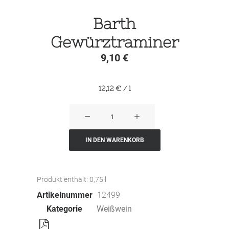
Barth
Gewürztraminer
9,10
€
12,12
€
/
l
Barth
Gewürztraminer
Menge
IN DEN WARENKORB
Produkt enthält: 0,75
l
Artikelnummer
12499
Kategorie
Weißwein